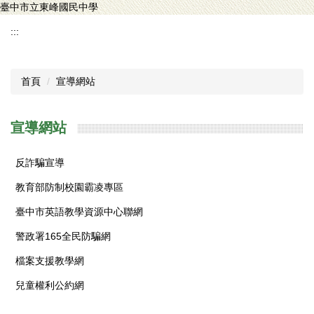
臺中市立東峰國民中學
跳
到
:::
主
要
內
首頁
宣導網站
容
區
宣導網站
反詐騙宣導
教育部防制校園霸凌專區
臺中市英語教學資源中心聯網
警政署165全民防騙網
檔案支援教學網
兒童權利公約網